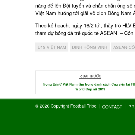
năng để lên Đội tuyển và chắn chắn ông sẽ 
Việt Nam hướng tới giải vô địch Đông Nam Á
Theo kế hoạch, ngày 16/2 tới, thầy trò HLV
tham dự bóng đá trẻ quốc tế ASEAN – Côn 
U19 VIỆT NAM
ĐINH HỒNG VINH
ASEAN-CÔ
BÀI TRƯỚC
Trọng tài nữ Việt Nam nằm trong danh sách ứng viên tại FI
World Cup nữ 2019
© 2026 Copyright Football Tribe
CONTACT
PR