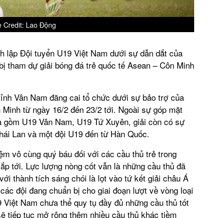
 Credit: Lao Động
h lập Đội tuyển U19 Việt Nam dưới sự dẫn dắt của
ị tham dự giải bóng đá trẻ quốc tế Asean – Côn Minh
o tỉnh Vân Nam đăng cai tổ chức dưới sự bảo trợ của
 Minh từ ngày 16/2 đến 23/2 tới. Ngoài sự góp mặt
à gồm U19 Vân Nam, U19 Tứ Xuyên, giải còn có sự
hái Lan và một đội U19 đến từ Hàn Quốc.
iệm vô cùng quý báu đối với các cầu thủ trẻ trong
ắp tới. Lực lượng nòng cốt vẫn là những cầu thủ đã
i thành tích sáng chói là lọt vào tứ kết giải châu Á
các đội đang chuẩn bị cho giai đoạn lượt về vòng loại
 Việt Nam chưa thể quy tụ đầy đủ những cầu thủ tốt
ẽ tiếp tục mở rộng thêm nhiều cầu thủ khác tiềm