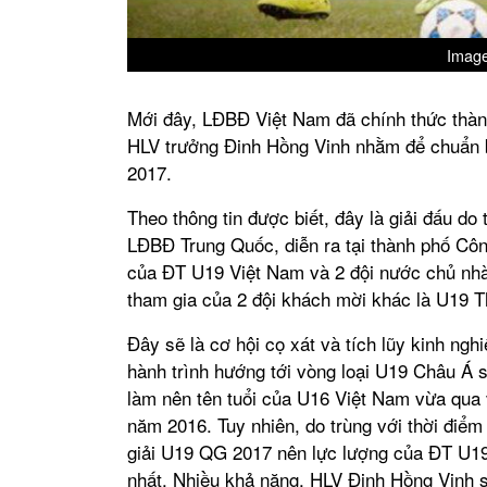
Image
Mới đây, LĐBĐ Việt Nam đã chính thức thàn
HLV trưởng Đinh Hồng Vinh nhằm để chuẩn b
2017.
Theo thông tin được biết, đây là giải đấu d
LĐBĐ Trung Quốc, diễn ra tại thành phố Côn
của ĐT U19 Việt Nam và 2 đội nước chủ nh
tham gia của 2 đội khách mời khác là U19 T
Đây sẽ là cơ hội cọ xát và tích lũy kinh ngh
hành trình hướng tới vòng loại U19 Châu Á s
làm nên tên tuổi của U16 Việt Nam vừa qua vớ
năm 2016. Tuy nhiên, do trùng với thời điểm 
giải U19 QG 2017 nên lực lượng của ĐT U19
nhất. Nhiều khả năng, HLV Đinh Hồng Vinh s