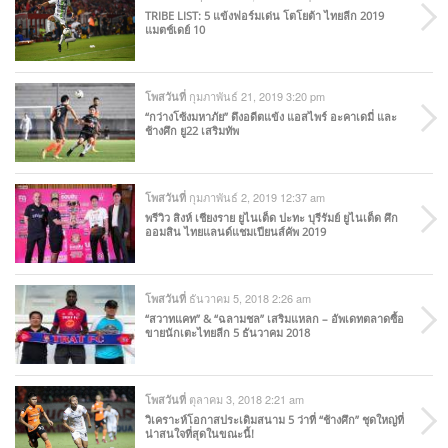
TRIBE LIST: 5 แข้งฟอร์มเด่น โตโยต้า ไทยลีก 2019
แมตช์เดย์ 10
กุมภาพันธ์ 21, 2019 3:20 pm
โพสวันที่
“กว่างโซ้งมหาภัย” ดึงอดีตแข้ง แอสไพร์ อะคาเดมี่ และ
ช้างศึก ยู22 เสริมทัพ
กุมภาพันธ์ 2, 2019 12:37 am
โพสวันที่
พรีวิว สิงห์ เชียงราย ยูไนเต็ด ปะทะ บุรีรัมย์ ยูไนเต็ด ศึก
ออมสิน ไทยแลนด์แชมเปียนส์คัพ 2019
ธันวาคม 5, 2018 2:26 am
โพสวันที่
“สวาทแคท” & “ฉลามชล” เสริมแหลก – อัพเดทตลาดซื้อ
ขายนักเตะไทยลีก 5 ธันวาคม 2018
ตุลาคม 3, 2018 2:21 am
โพสวันที่
วิเคราะห์โอกาสประเดิมสนาม 5 ว่าที่ “ช้างศึก” ชุดใหญ่ที่
น่าสนใจที่สุดในขณะนี้!