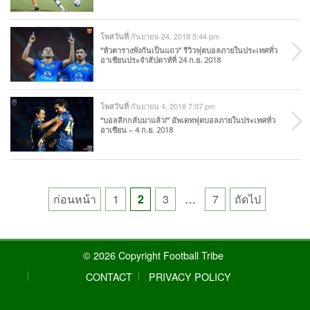
กันยายน 24, 2018 5:44 pm
โพสวันที่
“หัวตารางพังกันเป็นแถว” รีวิวฟุตบอลภายในประเทศทั่ว
อาเซียนประจำสัปดาห์ที่ 24 ก.ย. 2018
กันยายน 4, 2018 7:07 pm
โพสวันที่
“บอลลีกกลับมาแล้ว!” อัพเดทฟุตบอลภายในประเทศทั่ว
อาเซียน – 4 ก.ย. 2018
Posts
ก่อนหน้า
1
2
3
…
7
ถัดไป
pagination
© 2026 Copyright Football Tribe
CONTACT
PRIVACY POLICY