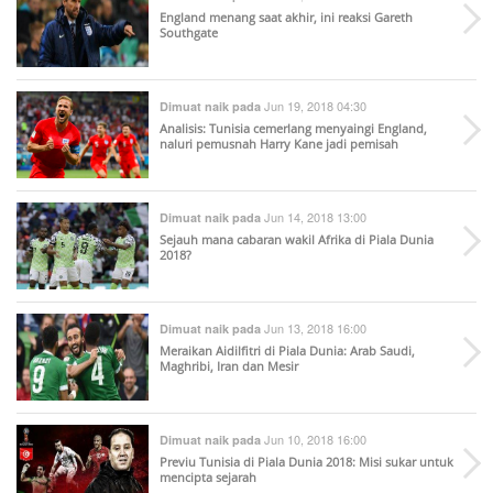
England menang saat akhir, ini reaksi Gareth
Southgate
Jun 19, 2018 04:30
Dimuat naik pada
Analisis: Tunisia cemerlang menyaingi England,
naluri pemusnah Harry Kane jadi pemisah
Jun 14, 2018 13:00
Dimuat naik pada
Sejauh mana cabaran wakil Afrika di Piala Dunia
2018?
Jun 13, 2018 16:00
Dimuat naik pada
Meraikan Aidilfitri di Piala Dunia: Arab Saudi,
Maghribi, Iran dan Mesir
Jun 10, 2018 16:00
Dimuat naik pada
Previu Tunisia di Piala Dunia 2018: Misi sukar untuk
mencipta sejarah