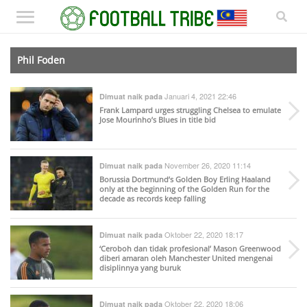
Phil Foden
Januari 4, 2021 22:46
Dimuat naik pada
Frank Lampard urges struggling Chelsea to emulate
Jose Mourinho’s Blues in title bid
November 26, 2020 11:14
Dimuat naik pada
Borussia Dortmund’s Golden Boy Erling Haaland
only at the beginning of the Golden Run for the
decade as records keep falling
Oktober 22, 2020 18:17
Dimuat naik pada
‘Ceroboh dan tidak profesional’ Mason Greenwood
diberi amaran oleh Manchester United mengenai
disiplinnya yang buruk
Oktober 22, 2020 18:06
Dimuat naik pada