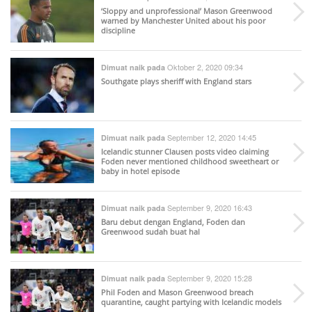
‘Sloppy and unprofessional’ Mason Greenwood
warned by Manchester United about his poor
discipline
Oktober 2, 2020 09:34
Dimuat naik pada
Southgate plays sheriff with England stars
September 12, 2020 14:45
Dimuat naik pada
Icelandic stunner Clausen posts video claiming
Foden never mentioned childhood sweetheart or
baby in hotel episode
September 9, 2020 16:43
Dimuat naik pada
Baru debut dengan England, Foden dan
Greenwood sudah buat hal
September 9, 2020 15:28
Dimuat naik pada
Phil Foden and Mason Greenwood breach
quarantine, caught partying with Icelandic models