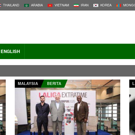
THAILAND
ARABIA
VIETNAM
IRAN
KOREA
MONGO
ENGLISH
MALAYSIA
BERITA
L