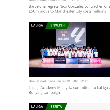
Barcelona regrets Nico Gonzalez contract error 
£50m move to Manchester City costs millions
LALIGA
ENGLISH
Januari 31, 2025 12:43
Dimuat naik pada
LaLiga Academy Malaysia committed to LaLiga 
Bullying campaign
LALIGA
BERITA