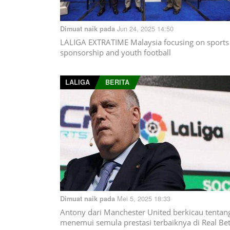
Jun 24, 2025 14:50
Dimuat naik pada
LALIGA EXTRATIME Malaysia focusing on sports
sponsorship and youth football
LALIGA
BERITA
Mei 5, 2025 18:33
Dimuat naik pada
Antony dari Manchester United berkicau tentan
menemui semula prestasi terbaiknya di Real Bet