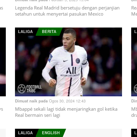
as
Legenda Real Madrid bersetuju dengan perjanjian
Re
setahun untuk menyertai pasukan Mexico
Me
LALIGA
BERITA
L
Ogos 30, 2024 12:43
Dimuat naik pada
Di
vs
Mbappé sekali lagi tidak menjaringkan gol ketika
Mb
Real bermain seri lagi
dr
LALIGA
ENGLISH
L