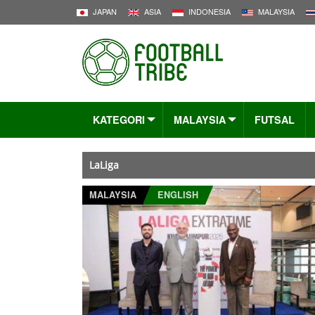
JAPAN
ASIA
INDONESIA
MALAYSIA
KATEGORI
MALAYSIA
FUTSAL
LaLiga
MALAYSIA
ENGLISH