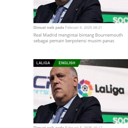
Februari 6, 2025 08:21
Dimuat naik pada
Real Madrid mengintai bintang Bournemouth
sebagai pemain berpotensi musim panas
LALIGA
ENGLISH
Februari 5, 2025 15:17
Dimuat naik pada