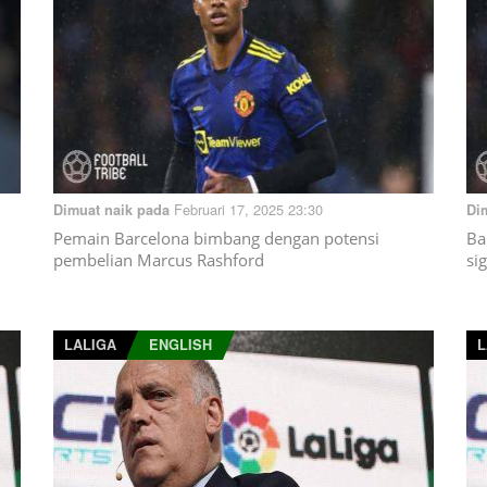
Februari 17, 2025 23:30
Dimuat naik pada
Di
Pemain Barcelona bimbang dengan potensi
Ba
pembelian Marcus Rashford
si
LALIGA
ENGLISH
L