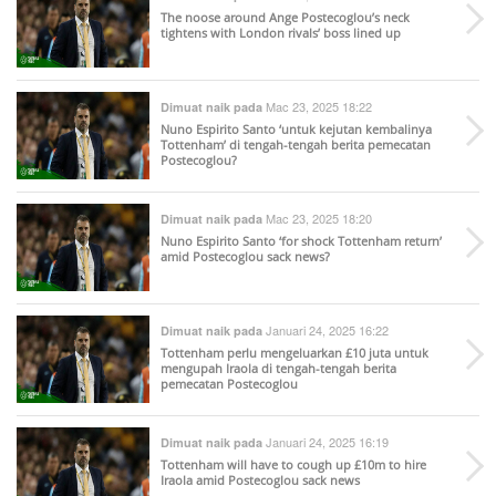
The noose around Ange Postecoglou’s neck
tightens with London rivals’ boss lined up
Mac 23, 2025 18:22
Dimuat naik pada
Nuno Espirito Santo ‘untuk kejutan kembalinya
Tottenham’ di tengah-tengah berita pemecatan
Postecoglou?
Mac 23, 2025 18:20
Dimuat naik pada
Nuno Espirito Santo ‘for shock Tottenham return’
amid Postecoglou sack news?
Januari 24, 2025 16:22
Dimuat naik pada
Tottenham perlu mengeluarkan £10 juta untuk
mengupah Iraola di tengah-tengah berita
pemecatan Postecoglou
Januari 24, 2025 16:19
Dimuat naik pada
Tottenham will have to cough up £10m to hire
Iraola amid Postecoglou sack news