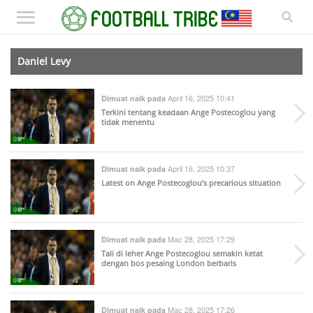
Daniel Levy
April 16, 2025 10:41
Dimuat naik pada
Terkini tentang keadaan Ange Postecoglou yang
tidak menentu
April 16, 2025 10:37
Dimuat naik pada
Latest on Ange Postecoglou’s precarious situation
Mac 28, 2025 17:29
Dimuat naik pada
Tali di leher Ange Postecoglou semakin ketat
dengan bos pesaing London berbaris
Mac 28, 2025 17:26
Dimuat naik pada