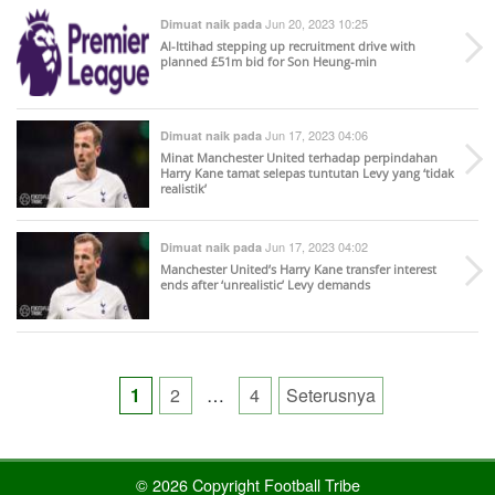
Jun 20, 2023 10:25
Dimuat naik pada
Al-Ittihad stepping up recruitment drive with
planned £51m bid for Son Heung-min
Jun 17, 2023 04:06
Dimuat naik pada
Minat Manchester United terhadap perpindahan
Harry Kane tamat selepas tuntutan Levy yang ‘tidak
realistik’
Jun 17, 2023 04:02
Dimuat naik pada
Manchester United’s Harry Kane transfer interest
ends after ‘unrealistic’ Levy demands
Posts
1
2
…
4
Seterusnya
pagination
© 2026 Copyright Football Tribe