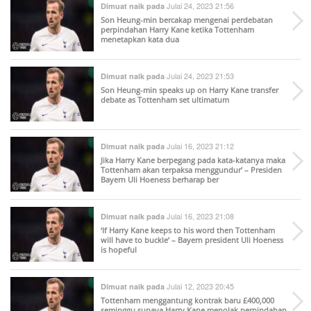
Julai 24, 2023 21:56
Dimuat naik pada
Son Heung-min bercakap mengenai perdebatan
perpindahan Harry Kane ketika Tottenham
menetapkan kata dua
Julai 24, 2023 21:53
Dimuat naik pada
Son Heung-min speaks up on Harry Kane transfer
debate as Tottenham set ultimatum
Julai 16, 2023 21:12
Dimuat naik pada
Jika Harry Kane berpegang pada kata-katanya maka
Tottenham akan terpaksa menggundur’ – Presiden
Bayern Uli Hoeness berharap ber
Julai 16, 2023 21:08
Dimuat naik pada
‘If Harry Kane keeps to his word then Tottenham
will have to buckle’ – Bayern president Uli Hoeness
is hopeful
Julai 12, 2023 20:45
Dimuat naik pada
Tottenham menggantung kontrak baru £400,000
seminggu supaya Harry Kane menolak perpindahan