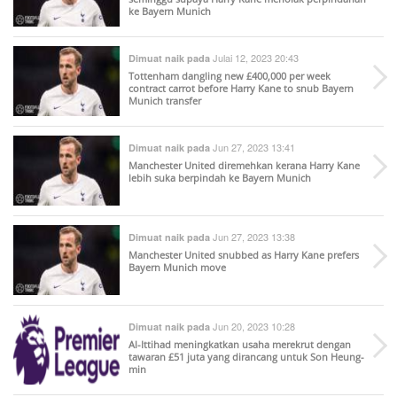
ke Bayern Munich
Julai 12, 2023 20:43
Dimuat naik pada
Tottenham dangling new £400,000 per week
contract carrot before Harry Kane to snub Bayern
Munich transfer
Jun 27, 2023 13:41
Dimuat naik pada
Manchester United diremehkan kerana Harry Kane
lebih suka berpindah ke Bayern Munich
Jun 27, 2023 13:38
Dimuat naik pada
Manchester United snubbed as Harry Kane prefers
Bayern Munich move
Jun 20, 2023 10:28
Dimuat naik pada
Al-Ittihad meningkatkan usaha merekrut dengan
tawaran £51 juta yang dirancang untuk Son Heung-
min