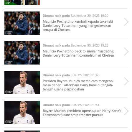
September 30, 2023 19:30
Dimuat naik pada
Mauricio Pochettino kembali kepada teka-teki
Daniel Levy-Tottenham yang mengecewakan
serupa di Chelsea
September 30, 2023 19:28
Dimuat naik pada
Mauricio Pochettino back to similar frustrating
Daniel Levy-Tottenham conundrum at Chelsea
Julai 25, 2023 21:46
Dimuat naik pada
Presiden Bayern Munich membicara mengenai
masa depan Tottenham Harry Kane di tengah-
tengah usaha perpindahan
Julai 25, 2023 21:44
Dimuat naik pada
Bayern Munich president opens up on Harry Kane’s
Tottenham future amid transfer pursuit