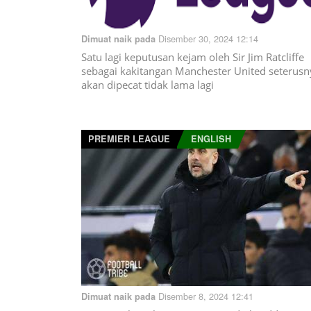
Disember 30, 2024 12:14
Dimuat naik pada
Satu lagi keputusan kejam oleh Sir Jim Ratcliffe
sebagai kakitangan Manchester United seterusn
akan dipecat tidak lama lagi
PREMIER LEAGUE
ENGLISH
Disember 8, 2024 12:41
Dimuat naik pada