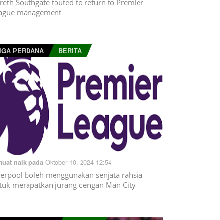
reth Southgate touted to return to Premier
ague management
IGA PERDANA
BERITA
Oktober 10, 2024 12:54
muat naik pada
verpool boleh menggunakan senjata rahsia
tuk merapatkan jurang dengan Man City