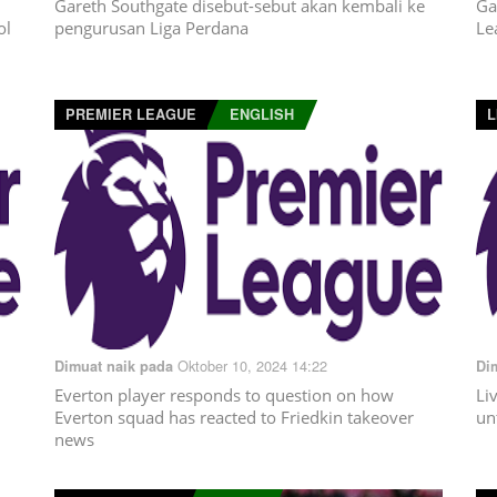
Gareth Southgate disebut-sebut akan kembali ke
Ga
ol
pengurusan Liga Perdana
Le
PREMIER LEAGUE
ENGLISH
L
Oktober 10, 2024 14:22
Dimuat naik pada
Di
Everton player responds to question on how
Li
Everton squad has reacted to Friedkin takeover
un
news