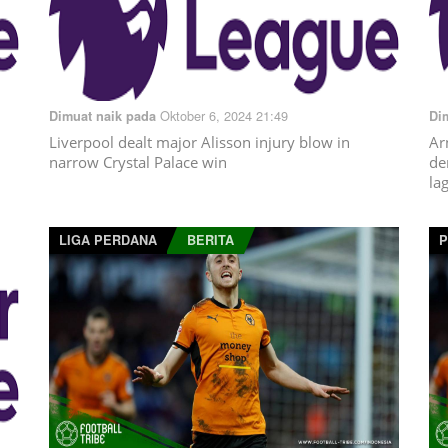
Oktober 6, 2024 21:49
Dimuat naik pada
Di
Liverpool dealt major Alisson injury blow in
Ar
narrow Crystal Palace win
de
lag
LIGA PERDANA
BERITA
P