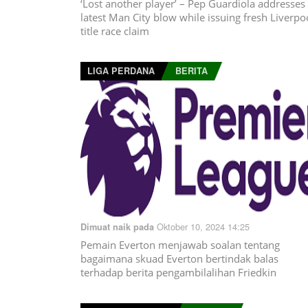
‘Lost another player’ – Pep Guardiola addresses
latest Man City blow while issuing fresh Liverpo
title race claim
LIGA PERDANA
BERITA
Oktober 10, 2024 14:25
Dimuat naik pada
Pemain Everton menjawab soalan tentang
bagaimana skuad Everton bertindak balas
terhadap berita pengambilalihan Friedkin