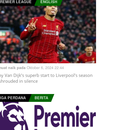
REMIER LEAGUE
ENGLISH
Oktober 6, 2024 22:44
muat naik pada
y Van Dijk’s superb start to Liverpool’s season
 shrouded in silence
IGA PERDANA
BERITA