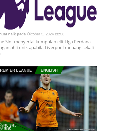
Oktober 5, 2024 22:36
muat naik pada
ne Slot menyertai kumpulan elit Liga Perdana
ngan ahli unik apabila Liverpool menang sekali
i
REMIER LEAGUE
ENGLISH