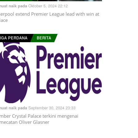
Oktober 5, 2024 22:12
muat naik pada
verpool extend Premier League lead with win at
lace
IGA PERDANA
BERITA
September 30, 2024 23:33
muat naik pada
mber Crystal Palace terkini mengenai
mecatan Oliver Glasner