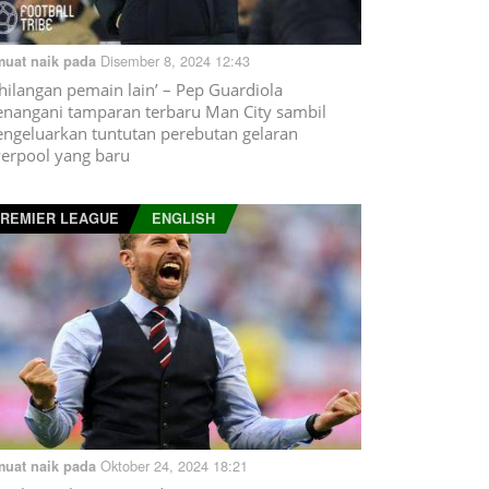
Disember 8, 2024 12:43
muat naik pada
hilangan pemain lain’ – Pep Guardiola
nangani tamparan terbaru Man City sambil
ngeluarkan tuntutan perebutan gelaran
verpool yang baru
REMIER LEAGUE
ENGLISH
Oktober 24, 2024 18:21
muat naik pada