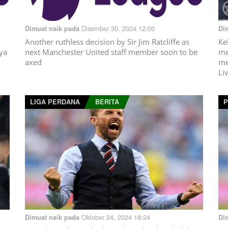
Disember 30, 2024 12:00
Dimuat naik pada
Di
Another ruthless decision by Sir Jim Ratcliffe as
Ke
ya
next Manchester United staff member soon to be
me
axed
me
Li
LIGA PERDANA
BERITA
P
Oktober 24, 2024 18:24
Dimuat naik pada
Di