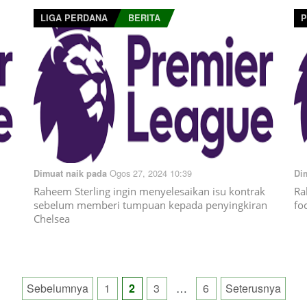
LIGA PERDANA
BERITA
P
Ogos 27, 2024 10:39
Dimuat naik pada
Di
Raheem Sterling ingin menyelesaikan isu kontrak
Ra
sebelum memberi tumpuan kepada penyingkiran
fo
Chelsea
Posts
Sebelumnya
1
2
3
…
6
Seterusnya