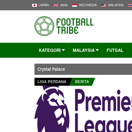
JAPAN
ASIA
INDONESIA
MALAYSIA
KATEGORI
MALAYSIA
FUTSAL
Crystal Palace
LIGA PERDANA
BERITA