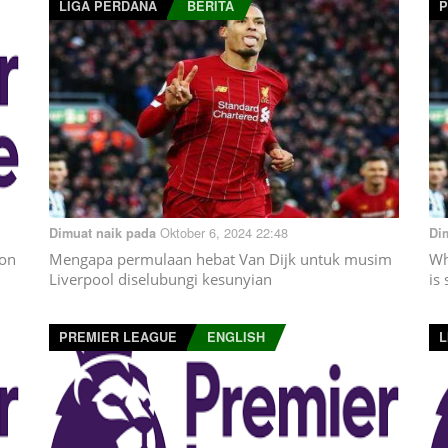
LIGA PERDANA
BERITA
P
Oktober 6, 2024 22:48
Dimuat naik pada
Di
 on
Mengapa permulaan hebat Van Dijk untuk musim
Wh
Liverpool diselubungi kesunyian
is
PREMIER LEAGUE
ENGLISH
L