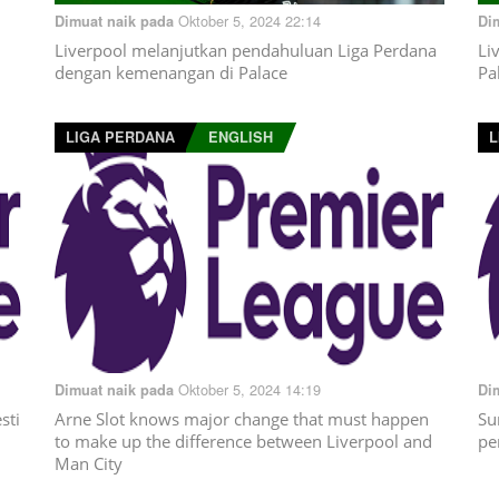
Oktober 5, 2024 22:14
Dimuat naik pada
Di
Liverpool melanjutkan pendahuluan Liga Perdana
Li
dengan kemenangan di Palace
Pa
LIGA PERDANA
ENGLISH
L
Oktober 5, 2024 14:19
Dimuat naik pada
Di
sti
Arne Slot knows major change that must happen
Su
to make up the difference between Liverpool and
pe
Man City