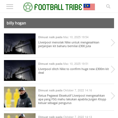
billy hogan
Mac 10, 2025 19:54
Dimuat naik pada
Liverpool menolak Nike untuk mengesahkan
perjanjian kit baharu bernilai £300 juta
Mac 10, 2025 19:51
Dimuat naik pada
Liverpool ditch Nike to confirm huge new £300m kit
deal
Oktober 7, 2022 14:16
Dimuat naik pada
Ketua Pegawai Eksekutif Liverpool mengesahkan
apa yang FSG mahu lakukan apabila Jurgen Klopp
keluar sebagai pengurus
Oktober 7, 2022 14:13
Dimuat naik pada