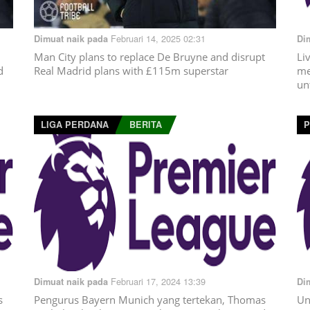
Februari 14, 2025 02:31
Dimuat naik pada
Di
Man City plans to replace De Bruyne and disrupt
Li
d
Real Madrid plans with £115m superstar
me
un
LIGA PERDANA
BERITA
P
Februari 17, 2024 13:39
Dimuat naik pada
Di
s
Pengurus Bayern Munich yang tertekan, Thomas
Un