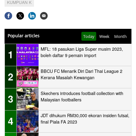
KUMPUAN K
Popular articles
Today
Week
Month
MFL: 18 pasukan Liga Super musim 2023,
1
boleh daftar 9 pemain import
BBCU FC Menarik Diri Dari Thai League 2
2
Kerana Masalah Kewangan
Skechers introduces football collection with
3
Malaysian footballers
JDT dihukum RM30,000 ekoran insiden futsal,
4
final Piala FA 2023