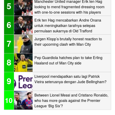
Manchester United manager Erik ten Hag
5
looking to mend fragmented dressing room
with one-to-one sessions with his players
Erik ten Hag mencabarkan Andre Onana
6
untuk meningkatkan tarafnya selepas
permulaan sukarnya di Old Trafford
Jurgen Klopp’s brutally honest reaction to
7
their upcoming clash with Man City
Pep Guardiola hatches plan to take Erling
8
Haaland out of Man City side
Liverpool mendapatkan satu lagi Patrick
9
Vieira seterusnya dengan Jude Bellingham?
Between Lionel Messi and Cristiano Ronaldo,
10
who has more goals against the Premier
League ‘Big Six’?