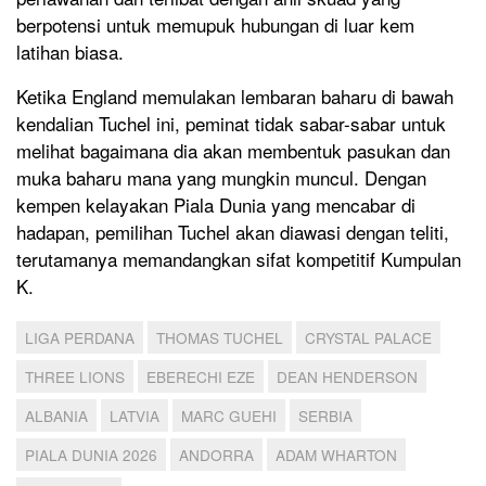
berpotensi untuk memupuk hubungan di luar kem
latihan biasa.
Ketika England memulakan lembaran baharu di bawah
kendalian Tuchel ini, peminat tidak sabar-sabar untuk
melihat bagaimana dia akan membentuk pasukan dan
muka baharu mana yang mungkin muncul. Dengan
kempen kelayakan Piala Dunia yang mencabar di
hadapan, pemilihan Tuchel akan diawasi dengan teliti,
terutamanya memandangkan sifat kompetitif Kumpulan
K.
LIGA PERDANA
THOMAS TUCHEL
CRYSTAL PALACE
THREE LIONS
EBERECHI EZE
DEAN HENDERSON
ALBANIA
LATVIA
MARC GUEHI
SERBIA
PIALA DUNIA 2026
ANDORRA
ADAM WHARTON