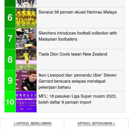
Senarai 38 pemain skuad Harimau Malaya
6
Skechers introduces football collection with
7
Malaysian footballers
Tiada Dion Cools lawan New Zealand
8
Ikon Liverpool dan ‘pemandu Uber’ Steven
9
Gerrard bersuara selepas mendapat
pekerjaan baharu
MFL: 18 pasukan Liga Super musim 2023,
10
boleh daftar 9 pemain import
ARTIKEL SEBELUMNYA
ARTIKEL SETERUSNYA