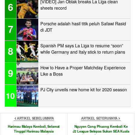
[VIDEO] Jan Oblak breaks La Liga clean
6
sheets record
Porsche adalah hasil titik peluh Safawi Rasid
7
di JDT
Spanish PM says La Liga to resume “soon”
8
while Germany and Italy stick to return plans
How to Have a Proper Matchday Experience
9
Like a Boss
PJ City unveils new home kit for 2020 season
10
ARTIKEL SEBELUMNYA
ARTIKEL SETERUSNYA
Harimau Malaya Kembali, Selamat
Nguyen Cong Phuong Kembali Ke
Tinggal Harimau Malaysia
J2 League Selepas Sukan SEA Kuala