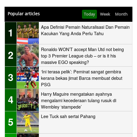
Popular articles
Today
Week
Month
Apa Definisi Pemain Naturalisasi Dan Pemain
1
Kacukan Yang Anda Perlu Tahu
Ronaldo WON’T accept Man Utd not being
2
top 3 Premier League club – or is it his
massive EGO speaking?
‘Ini terasa pelik’: Peminat sangat gembira
3
kerana bekas jimat Barca membuat debut
PSG
Harry Maguire mengatakan ayahnya
4
mengalami kecederaan tulang rusuk di
Wembley ‘stampede’
Lee Tuck sah sertai Pahang
5