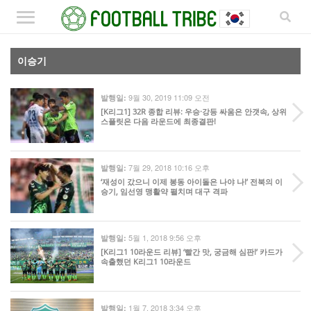
이승기
9월 30, 2019 11:09 오전
발행일:
[K리그1] 32R 종합 리뷰: 우승·강등 싸움은 안갯속, 상위
스플릿은 다음 라운드에 최종결판!
7월 29, 2018 10:16 오후
발행일:
‘재성이 갔으니 이제 봉동 아이돌은 나야 나!’ 전북의 이
승기, 임선영 맹활약 펼치며 대구 격파
5월 1, 2018 9:56 오후
발행일:
[K리그1 10라운드 리뷰] ‘빨간 맛, 궁금해 심판!’ 카드가
속출했던 K리그1 10라운드
1월 7, 2018 3:34 오후
발행일: