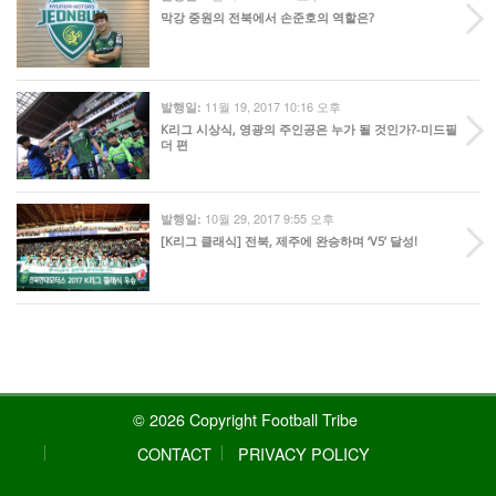
막강 중원의 전북에서 손준호의 역할은?
11월 19, 2017 10:16 오후
발행일:
K리그 시상식, 영광의 주인공은 누가 될 것인가?-미드필
더 편
10월 29, 2017 9:55 오후
발행일:
[K리그 클래식] 전북, 제주에 완승하며 ‘V5’ 달성!
© 2026 Copyright Football Tribe
CONTACT
PRIVACY POLICY