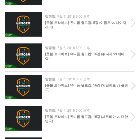
7월 7, 2018 6:00 오후
발행일:
[풋볼 트라이브] 유니폼 월드컵: 8강 (이집트 vs 나이지
리아)
7월 6, 2018 6:00 오후
발행일:
[풋볼 트라이브] 유니폼 월드컵: 16강 (튀니지 vs 세네
갈)
7월 5, 2018 6:00 오후
발행일:
[풋볼 트라이브] 유니폼 월드컵: 16강 (잉글랜드 vs 폴란
드)
7월 4, 2018 6:00 오후
발행일:
[풋볼 트라이브] 유니폼 월드컵: 16강 (세르비아 vs 대한
민국)