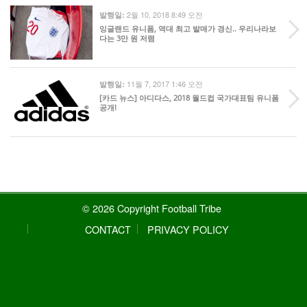
2월 10, 2018 8:49 오전
발행일:
잉글랜드 유니폼, 역대 최고 발매가 경신.. 우리나라보
다는 3만 원 저렴
11월 7, 2017 1:46 오전
발행일:
[카드 뉴스] 아디다스, 2018 월드컵 국가대표팀 유니폼
공개!
© 2026 Copyright Football Tribe
CONTACT
PRIVACY POLICY