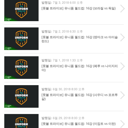
7월 3, 2018 6:00 오후
발행일:
[풋볼 트라이브] 유니폼 월드컵: 16강 (브라질 vs 독일)
7월 2, 2018 6:30 오후
발행일:
[풋볼 트라이브] 유니폼 월드컵: 16강 (덴마크 vs 아이슬
란드)
7월 1, 2018 1:33 오후
발행일:
[풋볼 트라이브] 유니폼 월드컵: 16강 (페루 vs 나이지리
아)
6월 30, 2018 8:00 오후
발행일:
[풋볼 트라이브] 유니폼 월드컵: 16강 (사우디 vs 포르투
갈)
6월 29, 2018 8:00 오후
발행일:
[풋볼 트라이브] 유니폼 월드컵: 16강 (이집트 vs 이란)