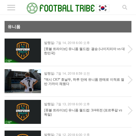
유니폼
7월 14, 2018 6:00 오후
발행일:
[풋볼 트라이브] 유니폼 월드컵: 결승 (나이지리아 vs 대
한민국)
7월 14, 2018 8:59 오전
발행일:
“역시 CR7” 호날두, 하루 만에 유니폼 판매로 이적료 절
반 가까이 채웠다
7월 13, 2018 6:00 오후
발행일:
[풋볼 트라이브] 유니폼 월드컵: 3/4위전 (포르투갈 vs
독일)
7월 12, 2018 6:00 오후
발행일: