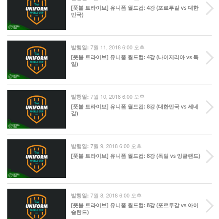
[풋볼 트라이브] 유니폼 월드컵: 4강 (포르투갈 vs 대한
민국)
7월 11, 2018 6:00 오후
발행일:
[풋볼 트라이브] 유니폼 월드컵: 4강 (나이지리아 vs 독
일)
7월 10, 2018 6:00 오후
발행일:
[풋볼 트라이브] 유니폼 월드컵: 8강 (대한민국 vs 세네
갈)
7월 9, 2018 6:00 오후
발행일:
[풋볼 트라이브] 유니폼 월드컵: 8강 (독일 vs 잉글랜드)
7월 8, 2018 6:00 오후
발행일:
[풋볼 트라이브] 유니폼 월드컵: 8강 (포르투갈 vs 아이
슬란드)