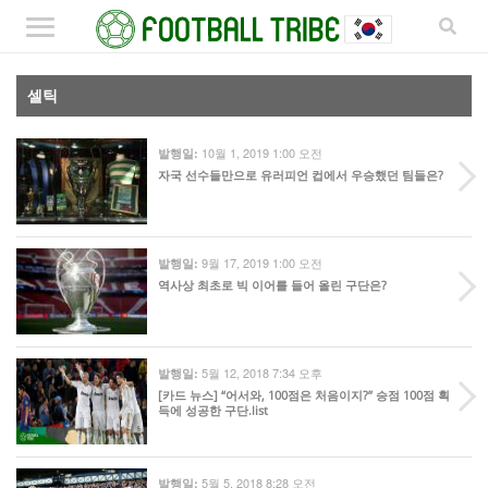
셀틱
10월 1, 2019 1:00 오전
발행일:
자국 선수들만으로 유러피언 컵에서 우승했던 팀들은?
9월 17, 2019 1:00 오전
발행일:
역사상 최초로 빅 이어를 들어 올린 구단은?
5월 12, 2018 7:34 오후
발행일:
[카드 뉴스] “어서와, 100점은 처음이지?” 승점 100점 획
득에 성공한 구단.list
5월 5, 2018 8:28 오전
발행일: