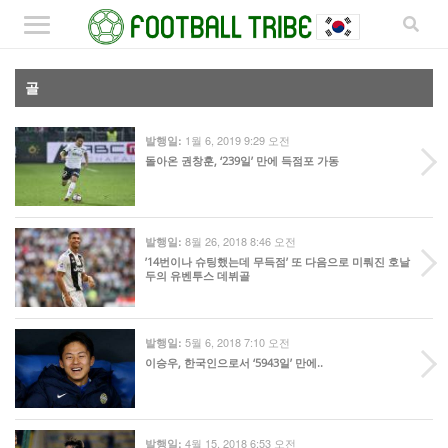
골
1월 6, 2019 9:29 오전
발행일:
돌아온 권창훈, ‘239일’ 만에 득점포 가동
8월 26, 2018 8:46 오전
발행일:
’14번이나 슈팅했는데 무득점’ 또 다음으로 미뤄진 호날
두의 유벤투스 데뷔골
5월 6, 2018 7:10 오전
발행일:
이승우, 한국인으로서 ‘5943일’ 만에..
4월 15, 2018 6:53 오전
발행일: