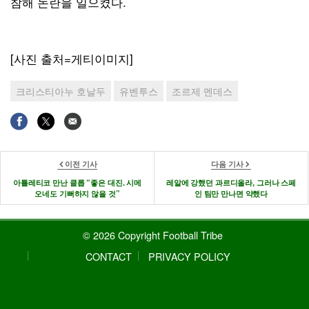
참해 논란을 일으켰다.
[사진 출처=게티이미지]
크리스티아누 호날두
유벤투스
조르제 멘데스
이전 기사
다음 기사
아틀레티코 만난 클롭 “좋은 대진. 시메
레알에 강했던 과르디올라, 그러나 스페
오네도 기뻐하지 않을 것”
인 팀만 만나면 약했다
© 2026 Copyright Football Tribe
CONTACT
PRIVACY POLICY