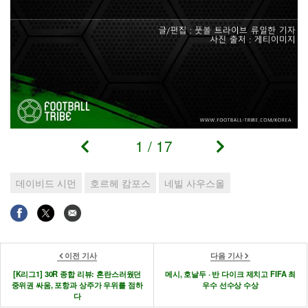
1
/
17
데이비드 시먼
호르헤 캄포스
네빌 사우스올
이전 기사
다음 기사
[K리그1] 30R 종합 리뷰: 혼란스러웠던
메시, 호날두 ‧ 반 다이크 제치고 FIFA 최
중위권 싸움, 포항과 상주가 우위를 점하
우수 선수상 수상
다