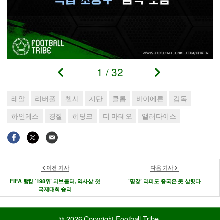
1
/
32
레알
리버풀
첼시
지단
클롭
바이에른
감독
하인케스
경질
히딩크
디 마테오
앨러다이스
이전 기사
다음 기사
FIFA 랭킹 ‘198위’ 지브롤터, 역사상 첫
‘명장’ 리피도 중국은 못 살렸다
국제대회 승리
© 2026 Copyright Football Tribe