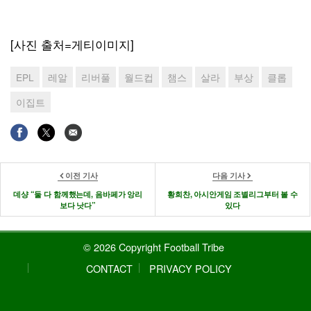
[사진 출처=게티이미지]
EPL
레알
리버풀
월드컵
챔스
살라
부상
클롭
이집트
이전 기사
다음 기사
데샹 “둘 다 함께했는데, 음바페가 앙리
황희찬, 아시안게임 조별리그부터 볼 수
보다 낫다”
있다
© 2026 Copyright Football Tribe
CONTACT
PRIVACY POLICY