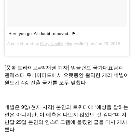
Here you go. All doubt removed ! 🏴󠁧󠁢󠁥󠁮󠁧󠁿
A post shared by
Gary Neville
(@gneville2) on
Jun 29, 2018 at 10:36am PDT
[풋볼 트라이브=박재권 기자] 잉글랜드 국가대표팀과
맨체스터 유나이티드에서 오랫동안 활약한 게리 네빌이
월드컵 4강 진출 국가를 모두 맞췄다.
네빌은 9일(현지 시각) 본인의 트위터에 “예상을 잘하는
편은 아니지만, 이 예측은 나쁘지 않았던 것 같다”며 지
난달 29일 본인의 인스타그램에 올렸던 글을 다시 게시
했다.