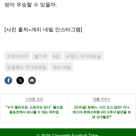
받아 우승할 수 있을까.
[사진 출처=게리 네빌 인스타그램]
크로아티아
벨기에
4강
프랑스 국가대표팀
잉글랜드 국가대표팀
게리 네빌
이전 기사
다음 기사
“누가 올라오든, 스토리는 있다” 월드컵
[오피셜] 토레스, 사간 도스 입단! 이니
결승전에서 성사될 수 있는 매치업
에스타·토레스처럼 J리그에서 말년을 보
낸 선수들은?
© 2026 Copyright Football Tribe