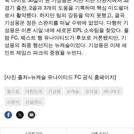
경기 출전, 2골과 3개의 도움을 기록하며 핵심 미드필더
로서 활약했다. 하지만 팀의 강등을 막지 못했고, 결국
기성용은 정든 스완지를 떠날 수밖에 없었다. 다행히 기
성용은 이른 시일 내에 새로운 EPL 소속팀을 찾았다. 풀
럼 FC, 웨스트 햄 유나이티드가 후보로 거론됐지만, 기
성용의 최종 행선지는 뉴캐슬이었다. 기성용은 이제 세
인트 제임스 파크의 중원을 누빈다.
[사진 출처=뉴캐슬 유나이티드 FC 공식 홈페이지]
월드컵
대한민국
기성용
뉴캐슬
오피셜
베니테즈
스완지
선덜랜드
이전 기사
다음 기사