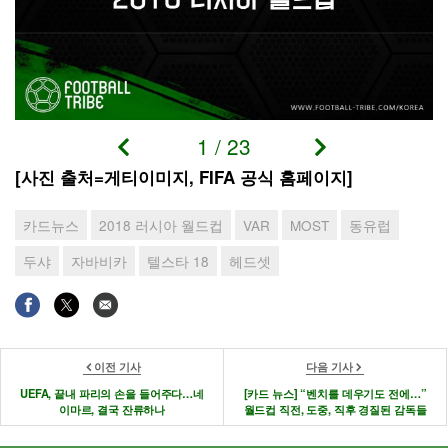
1
/
23
[사진 출처=게티이미지, FIFA 공식 홈페이지]
카드뉴스
2018 러시아 월드컵
VAR
MOST
동유럽
두샤
자바비카
텔스타 18
헤드셋
이전 기사
다음 기사
UEFA, 끝내 파리의 손을 들어주다…네
[카드 뉴스] “벤치를 데우기도 전에…”
이마르, 결국 잔류하나
월드컵 직전, 도중, 직후 경질된 감독들