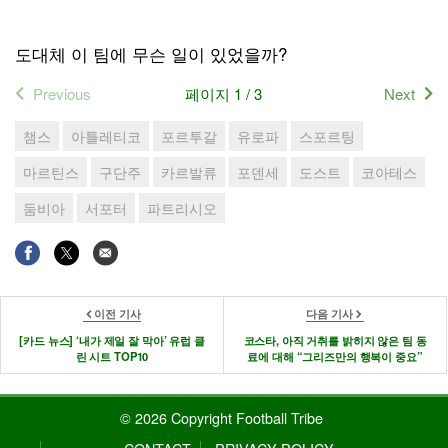
도대체 이 팀에 무슨 일이 있었을까?
Previous
페이지 1 / 3
Next
챔스
아틀레티코
포르투갈
유로파
스포르팅
마르틴스
구단주
카르발류
포덴세
도스트
코아테스
둠비아
서포터
파트리시오
이전 기사
다음 기사
[카드 뉴스] ‘내가 제일 잘 막아’ 유럽 클
코스타, 아직 거취를 밝히지 않은 팀 동
린 시트 TOP10
료에 대해 “그리즈만의 행복이 중요”
© 2026 Copyright Football Tribe