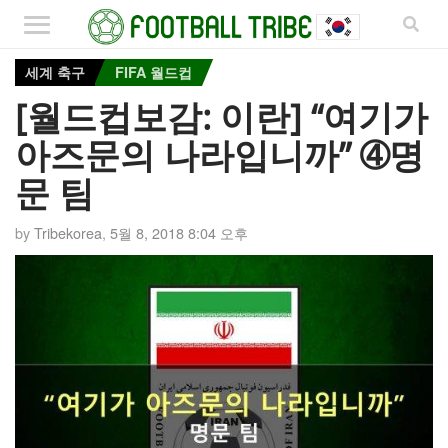
세계 축구
FIFA 월드컵
[월드컵보감: 이란] “여기가
아즈문의 나라입니까” ➃명
문 팀
by
Tribekorea
,
5월 8, 2018 8:04 오후