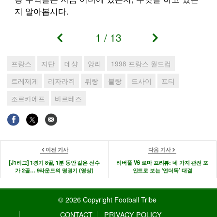
지 알아봅시다.
1
/
13
프랑스
지단
데샹
앙리
1998 프랑스 월드컵
트레제게
리자라쥐
튀랑
블랑
드사이
프티
조르카에프
바르테즈
이전 기사
다음 기사
[J1리그] 1경기 8골, 1분 동안 같은 선수
리버풀 VS 로마 프리뷰: 네 가지 관전 포
가 2골… 9라운드의 명경기 (영상)
인트로 보는 ‘언더독’ 대결
© 2026 Copyright Football Tribe
CONTACT
PRIVACY POLICY