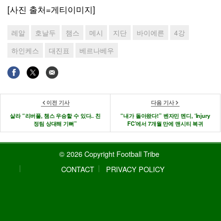
[사진 출처=게티이미지]
레알
호날두
챔스
메시
지단
바이에른
4강
하인케스
대진표
베르나베우
이전 기사
다음 기사
살라 “리버풀, 챔스 우승할 수 있다.. 친
“내가 돌아왔다!” 벤자민 멘디, ‘Injury
정팀 상대해 기뻐”
FC’에서 7개월 만에 맨시티 복귀
© 2026 Copyright Football Tribe
CONTACT
PRIVACY POLICY