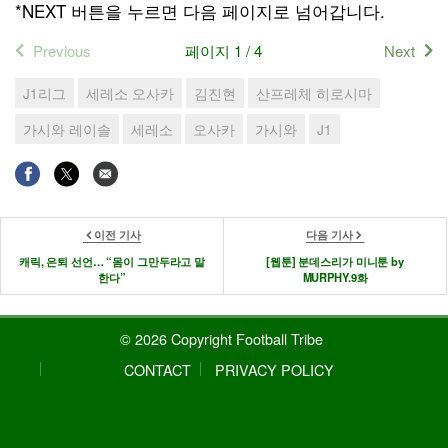
*NEXT 버튼을 누르면 다음 페이지로 넘어갑니다.
Previous
페이지 1 / 4
Next
J1리그
세레소 오사카
김진현
산프레체 히로시마
가시와 레이솔
세레소
오사카
가시와
J1
이전 기사
다음 기사
캐릭, 은퇴 선언… “몸이 그만두라고 말
[웹툰] 분데스리가 미니툰 by
한다”
MURPHY.9화
© 2026 Copyright Football Tribe
CONTACT
PRIVACY POLICY