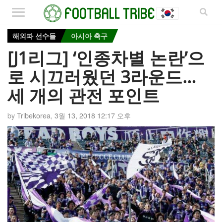
해외파 선수들
아시아 축구
[J1리그] ‘인종차별 논란’으
로 시끄러웠던 3라운드…
세 개의 관전 포인트
by
Tribekorea
,
3월 13, 2018 12:17 오후