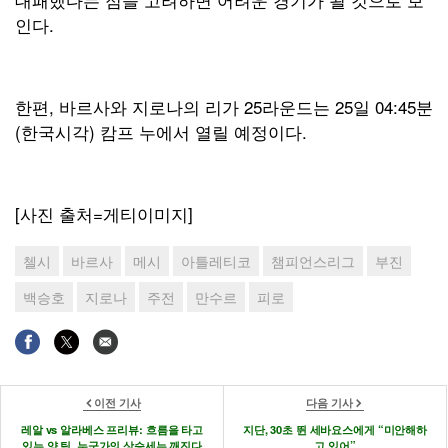
인다.
한편, 바르사와 지로나의 리가 25라운드는 25일 04:45분
(한국시각) 캄프 누에서 열릴 예정이다.
[사진 출처=게티이미지]
첼시
바르사
메시
아틀레티코
챔피언스리그
부진
백승호
지로나
주전
만수르
피로
이전 기사
다음 기사
레알 vs 알라베스 프리뷰: 흐름을 타고
지단, 30초 뛴 세바요스에게 “미안해하
있는 양 팀, 누군가의 상승세는 깨진다
고 있어”