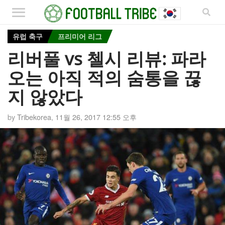
유럽 축구
프리미어 리그
리버풀 vs 첼시 리뷰: 파라
오는 아직 적의 숨통을 끊
지 않았다
by
Tribekorea
,
11월 26, 2017 12:55 오후