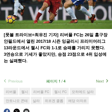
[풋볼 트라이브=최유진 기자] 리버풀 FC는 26일 홈구장
안필드에서 열린 2017/18 시즌 잉글리시 프리미어리그
13라운드에서 첼시 FC와 1-1로 승패를 가리지 못했다.
3연승으로 기세가 좋았지만, 승점 23점으로 4위 입성에
는 실패했다.
Previous
페이지 1 / 4
Next
리버풀
첼시
리버풀 FC
첼시 FC
모하메드 살라
안토니오 콘테
살라
위르겐 클롭
에당 아자르