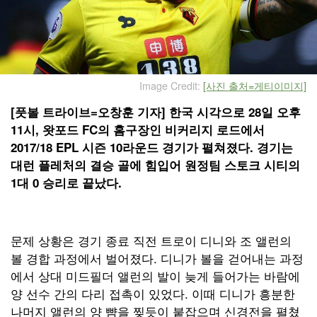
Image Credit:
[사진 출처=게티이미지]
[풋볼 트라이브=오창훈 기자] 한국 시각으로 28일 오후
11시, 왓포드 FC의 홈구장인 비커리지 로드에서
2017/18 EPL 시즌 10라운드 경기가 펼쳐졌다. 경기는
대런 플레처의 결승 골에 힘입어 원정팀 스토크 시티의
1대 0 승리로 끝났다.
문제 상황은 경기 종료 직전 트로이 디니와 조 앨런의
볼 경합 과정에서 벌어졌다. 디니가 볼을 걷어내는 과정
에서 상대 미드필더 앨런의 발이 늦게 들어가는 바람에
양 선수 간의 다리 접촉이 있었다. 이때 디니가 흥분한
나머지 앨런의 양 뺨을 찢듯이 붙잡으며 신경전을 펼쳤