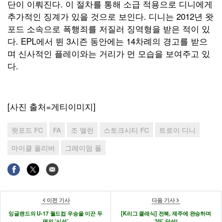
단이 이뤄진다. 이 절차를 통해 소급 적용으로 디니에게
추가적인 징계가 있을 것으로 보인다. 디니는 2012년 왓
포드 소속으로 폭행죄를 저질러 징역형을 받은 적이 있
다. EPL에서 뛴 3시즌 동안에는 14차례의 경고를 받으
며 신사적인 플레이와는 거리가 먼 모습을 보여주고 있
다.
[사진 출처=게티이미지]
왓포드 FC
FA
조 앨런
스토크시티 FC
트로이 디니
마이클 올리버
그레이엄 폴
이전 기사
다음 기사
잉글랜드의 U-17 월드컵 우승을 이끈 두
[K리그 클래식] 전북, 제주에 완승하며
명의 ‘신성’
‘V5’ 달성!