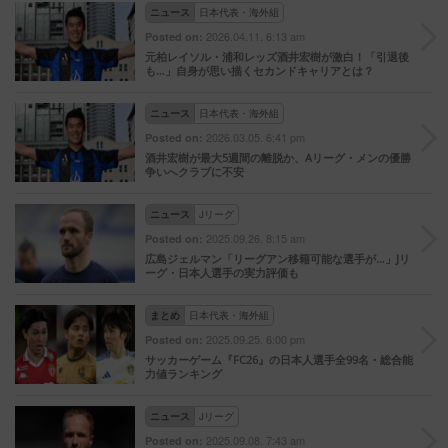
ニュース
日本代表・海外組
2026.04.11. 6:13 am
Posted on:
元柏レイソル・浦和レッズ酒井宏樹が激白！「引退後
も…」自身が思い描くセカンドキャリアとは？
ニュース
日本代表・海外組
2026.03.05. 6:41 pm
Posted on:
酒井宏樹が最大5週間の離脱か、Aリーグ・メンの優勝
争いへクラブに不安
ニュース
Jリーグ
2025.09.26. 8:15 am
Posted on:
広島ジェルマン「リーグアン移籍可能な選手が…」Jリ
ーグ・日本人選手の実力評価も
まとめ
日本代表・海外組
2025.09.25. 6:00 pm
Posted on:
サッカーゲーム『FC26』の日本人選手全99名・総合能
力値ランキング
ニュース
Jリーグ
2025.09.08. 7:43 am
Posted on: