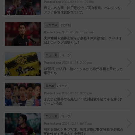
2025.02.10. 11:20 am
Posted on:
過去に名古屋・神戸等Jクラブ関心報道。バロテッリ、
アジア移籍拒否されていた
ニュース
その他
2025.01.29. 11:30 am
Posted on:
大津祐樹＆酒井宏樹らが参画！東京都2部、スペリオ
城北のクラブ概要とは？
ニュース
Jリーグ
2025.01.13. 2:00 pm
Posted on:
DF関根で9人目。柏レイソルから欧州移籍を果たした
選手たち
まとめ
Jリーグ
2025.01.12. 3:00 pm
Posted on:
まだまだ世界でも見たい！欧州経験を経て今も輝くJ1
リーガー5選
ニュース
Jリーグ
2024.12.14. 8:17 am
Posted on:
浦和参加のクラブW杯。酒井宏樹に暫定移籍で参戦の
可能性が！日本人対決実現も