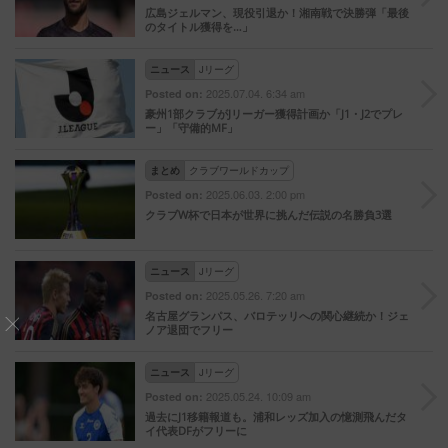
広島ジェルマン、現役引退か！湘南戦で決勝弾「最後
のタイトル獲得を…」
ニュース
Jリーグ
2025.07.04. 6:34 am
Posted on:
豪州1部クラブがJリーガー獲得計画か「J1・J2でプレ
ー」「守備的MF」
まとめ
クラブワールドカップ
2025.06.03. 2:00 pm
Posted on:
クラブW杯で日本が世界に挑んだ伝説の名勝負3選
ニュース
Jリーグ
2025.05.26. 7:20 am
Posted on:
名古屋グランパス、バロテッリへの関心継続か！ジェ
ノア退団でフリー
ニュース
Jリーグ
2025.05.24. 10:09 am
Posted on:
過去にJ1移籍報道も。浦和レッズ加入の憶測飛んだタ
イ代表DFがフリーに