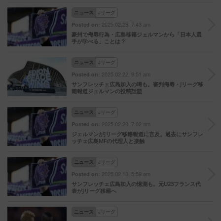
ニュース
Jリーグ
2025.02.28. 7:43 am
Posted on:
豪州で侮辱行為・広島移籍ジェルマンから「日本人選
手が学べる」ことは？
ニュース
Jリーグ
2025.02.22. 9:51 am
Posted on:
サンフレッチェ広島加入の噂も。審判侮辱・Jリーグ移
籍報道ジェルマンの投稿話題
ニュース
Jリーグ
2025.02.20. 7:02 am
Posted on:
ジェルマンがJリーグ移籍報道に言及。過去にサンフレ
ッチェ広島MFの代理人と接触
ニュース
Jリーグ
2025.02.18. 5:59 am
Posted on:
サンフレッチェ広島加入の憶測も。元U23フランス代
表がJリーグ移籍へ
ニュース
Jリーグ