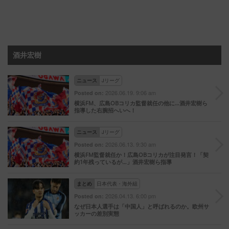
酒井宏樹
ニュース
Jリーグ
2026.06.19. 9:06 am
Posted on:
横浜FM、広島OBコリカ監督就任の他に…酒井宏樹ら
指導した右腕招へいへ！
ニュース
Jリーグ
2026.06.13. 9:30 am
Posted on:
横浜FM監督就任か！広島OBコリカが注目発言！「契
約1年残っているが…」酒井宏樹ら指導
まとめ
日本代表・海外組
2026.04.13. 6:00 pm
Posted on:
なぜ日本人選手は「中国人」と呼ばれるのか。欧州サ
ッカーの差別実態