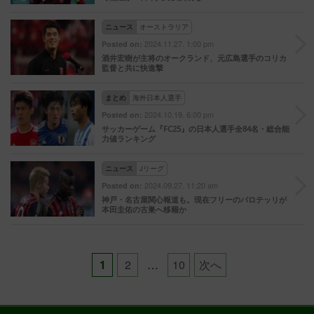
ニュース
オーストラリア
2024.11.27. 1:00 pm
Posted on:
酒井宏樹が主将のオークランド、元広島選手のコリカ
監督と共に快進撃
まとめ
海外日本人選手
2024.10.19. 6:00 pm
Posted on:
サッカーゲーム『FC25』の日本人選手全84名・総合能
力値ランキング
ニュース
Jリーグ
2024.09.27. 11:20 am
Posted on:
神戸・名古屋関心報道も。現在フリーのバロテッリが
本田圭佑の古巣へ移籍か
Posts
1
2
…
10
次へ
pagination