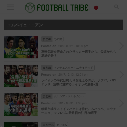
エムベイェ・ニアン
まとめ
その他
2018.09.21. 10:00 pm
Posted on:
運転免許を停止されたサッカー選手たち。公道からも
退場処分？
まとめ
マンチェスター・ユナイテッド
2017.12.13. 12:01 pm
Posted on:
ライオラの時代は終わりを迎えるのか。ポグバ、バロ
テッリ…危機に瀕するライオラの顧客7選
まとめ
ボルシア・ドルトムント
2017.08.31. 1:38 pm
Posted on:
移籍市場ラストインパクトは誰だ。ムバッペ、コウチ
ーニョ、マフレズ…最終日の注目20選手
ニュース
セリエA