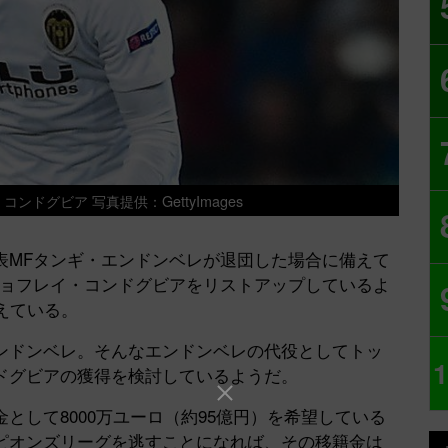
ドグビア 写真提供：GettyImages
MFタンギ・エンドンベレが退団した場合に備えて
ジョフレイ・コンドグビアをリストアップしているよ
えている。
ドンベレ。そんなエンドンベレの代役としてトッ
1
ドグビアの獲得を検討しているようだ。
して8000万ユーロ（約95億円）を希望している
ピオンズリーグを逃すことになれば、その移籍金は