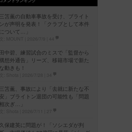
コメントランキング
三笘薫の自動車事故を受け、ブライト
ンが声明を発表！「クラブとして本件
について…」
文: MOUNT | 2026/7/9 |
44
田中碧、練習試合のミスで「監督から
構想外通告」リーズ、移籍市場で新た
な動きも！
文: Shota | 2026/7/28 |
34
三笘薫、事故により「去就に新たな不
安」ブライトン退団の可能性も「問題
相次ぎ…」
文: Shota | 2026/7/11 |
27
久保建英に問題が！「ソシエダが判