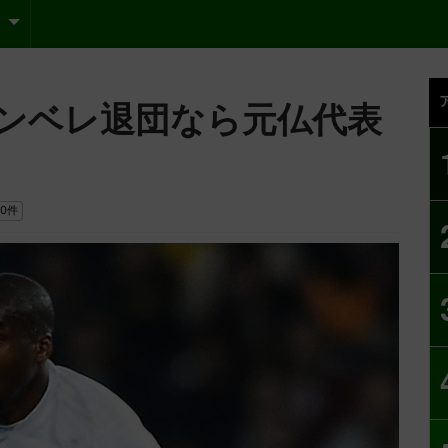
ンベレ退団なら元仏代表