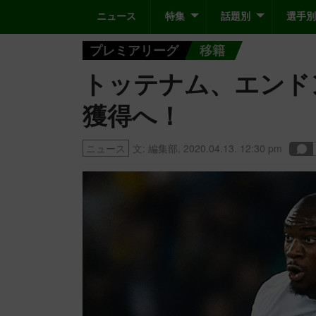
ニュース
特集
話題別
選手別
プレミアリーグ
移籍
トッテナム、エンド
獲得へ！
ニュース
文:
編集部
,
2020.04.13. 12:30 pm