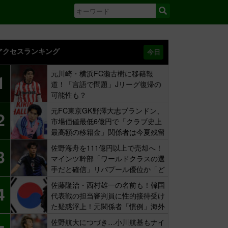
アクセスランキング
今日
元川崎・横浜FC瀬古樹に移籍報
1
道！「言語で問題」Jリーグ復帰の
可能性も？
元FC東京GK野澤大志ブランドン、
2
市場価値最低6億円で「クラブ史上
最高額の移籍金」関係者は今夏残留
示唆も
佐野海舟を111億円以上で売却へ！
3
マインツ幹部「ワールドクラスの選
手だと確信」リバプール優位か「ど
ちらかだ」
佐藤隆治・西村雄一の名前も！韓国
4
代表戦の担当審判員に性的接待受け
た疑惑浮上！元関係者「慣例」海外
報道
佐野航大につづき…小川航基もナイ