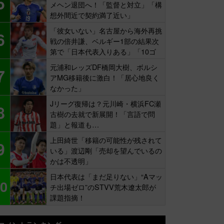
5
メヘン退団へ！「監督と対立」「構
想外間近で契約満了近い」
「彼女いない」名古屋から海外再挑
6
戦の倍井謙、ベルギー1部の結果次
第で「日本代表入りある」「10ゴ
ール目標」
元浦和レッズDF橋岡大樹、ボルシ
7
アMG移籍後に激白！「居心地良く
なかった」
Jリーグ復帰は？元川崎・横浜FC瀬
8
古樹の去就で新展開！「言語で問
題」と報道も…
上田綺世「移籍の可能性が残されて
9
いる」渡辺剛「売却を望んでいるの
かは不透明」
日本代表は「まだ足りない」“Aマッ
0
チ出場ゼロ”のSTVV荒木遼太郎が
課題指摘！