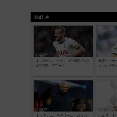
関連記事
トッテナム、ケインの売却価格を約
昨夏トッテ
270億円に設定か？
ルソの今季
トッテナム、モウリーニョ監督の
バルサ、ト