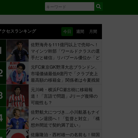
アクセスランキング
今日
週間
月間
佐野海舟を111億円以上で売却へ！
1
マインツ幹部「ワールドクラスの選
手だと確信」リバプール優位か「ど
ちらかだ」
元FC東京GK野澤大志ブランドン、
2
市場価値最低6億円で「クラブ史上
最高額の移籍金」関係者は今夏残留
示唆も
元川崎・横浜FC瀬古樹に移籍報
3
道！「言語で問題」Jリーグ復帰の
可能性も？
佐野航大につづき…小川航基もナイ
4
メヘン退団へ！「監督と対立」「構
想外間近で契約満了近い」
佐藤隆治・西村雄一の名前も！韓国