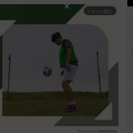
もっと読む
arrow_forward_ios
Powered by 
GliaStudios