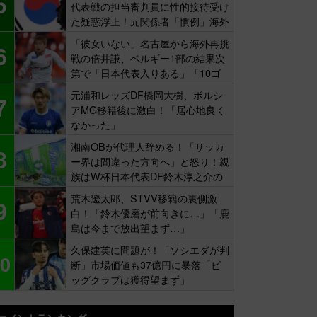
5
代表戦の担当審判員に性的接待受け
た疑惑浮上！元関係者「慣例」海外
報道
「彼女いない」名古屋から海外再挑
6
戦の倍井謙、ベルギー1部の結果次
第で「日本代表入りある」「10ゴ
ール目標」
元浦和レッズDF橋岡大樹、ボルシ
7
アMG移籍後に激白！「居心地良く
なかった」
湘南OBが代理人辞める！「サッカ
8
ー界は間違った方向へ」と怒り！親
族はW杯日本代表DF鈴木淳之介の
同僚
荒木遼太郎、STVV移籍の裏側激
9
白！「鈴木優磨が前向きに…」「鹿
島は今まで放出望まず…」
久保建英に問題が！「ソシエダが判
0
断」市場価値も37億円に暴落「ビ
ッグクラブは獲得望まず」