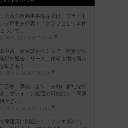
コメントランキング
三笘薫の自動車事故を受け、ブライト
ンが声明を発表！「クラブとして本件
について…」
文: MOUNT | 2026/7/9 |
44
田中碧、練習試合のミスで「監督から
構想外通告」リーズ、移籍市場で新た
な動きも！
文: Shota | 2026/7/28 |
34
三笘薫、事故により「去就に新たな不
安」ブライトン退団の可能性も「問題
相次ぎ…」
文: Shota | 2026/7/11 |
27
久保建英に問題が！「ソシエダが判