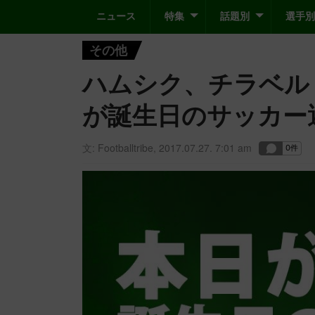
ニュース
特集
話題別
選手別
その他
ハムシク、チラベルト
が誕生日のサッカー
文:
Footballtribe
,
2017.07.27. 7:01 am