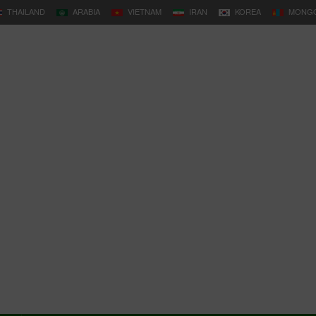
THAILAND
ARABIA
VIETNAM
IRAN
KOREA
MONGO