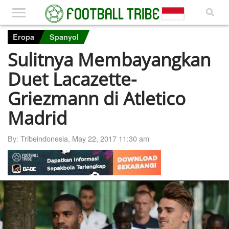
Eropa
Spanyol
Sulitnya Membayangkan
Duet Lacazette-
Griezmann di Atletico
Madrid
By:
Tribeindonesia
,
May 22, 2017 11:30 am