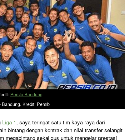
edit:
Persib Bandung
 Bandung. Kredit: Persib
g
Liga 1
, saya teringat satu tim kaya raya dari
 bintang dengan kontrak dan nilai transfer selangit
m megabintang sekaligus untuk mengejar prestasi