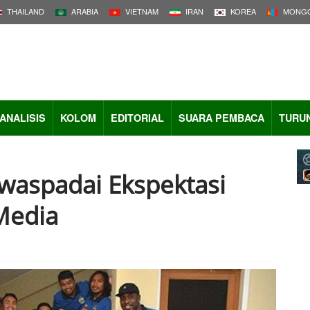
THAILAND
ARABIA
VIETNAM
IRAN
KOREA
MONGO
ANALISIS
KOLOM
EDITORIAL
SUARA PEMBACA
TURU
waspadai Ekspektasi
Media