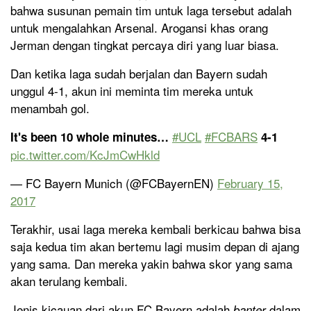
bahwa susunan pemain tim untuk laga tersebut adalah
untuk mengalahkan Arsenal. Arogansi khas orang
Jerman dengan tingkat percaya diri yang luar biasa.
Dan ketika laga sudah berjalan dan Bayern sudah
unggul 4-1, akun ini meminta tim mereka untuk
menambah gol.
#UCL
#FCBARS
It's been 10 whole minutes…
4-1
pic.twitter.com/KcJmCwHkld
— FC Bayern Munich (@FCBayernEN)
February 15,
2017
Terakhir, usai laga mereka kembali berkicau bahwa bisa
saja kedua tim akan bertemu lagi musim depan di ajang
yang sama. Dan mereka yakin bahwa skor yang sama
akan terulang kembali.
Jenis kicauan dari akun FC Bayern adalah
dalam
banter