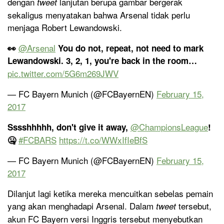
dengan
lanjutan berupa gambar bergerak
tweet
sekaligus menyatakan bahwa Arsenal tidak perlu
menjaga Robert Lewandowski.
@Arsenal
👀
You do not, repeat, not need to mark
Lewandowski. 3, 2, 1, you're back in the room…
pic.twitter.com/5G6m269JWV
— FC Bayern Munich (@FCBayernEN)
February 15,
2017
@ChampionsLeague
Sssshhhhh, don't give it away,
!
#FCBARS
https://t.co/WWxIfIeBfS
🤐
— FC Bayern Munich (@FCBayernEN)
February 15,
2017
Dilanjut lagi ketika mereka mencuitkan sebelas pemain
yang akan menghadapi Arsenal. Dalam
tersebut,
tweet
akun FC Bayern versi Inggris tersebut menyebutkan