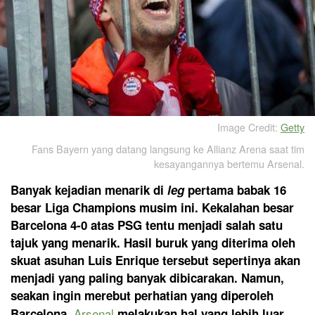
Image Credit:
Getty
Fans Bayern yang datang langsung ke Allianz Arena saat tim
kesayangannya bertemu Arsenal.
Banyak kejadian menarik di
leg
pertama babak 16
besar Liga Champions musim ini. Kekalahan besar
Barcelona 4-0 atas PSG tentu menjadi salah satu
tajuk yang menarik. Hasil buruk yang diterima oleh
skuat asuhan Luis Enrique tersebut sepertinya akan
menjadi yang paling banyak dibicarakan. Namun,
seakan ingin merebut perhatian yang diperoleh
Arsenal
Barcelona,
melakukan hal yang lebih luar