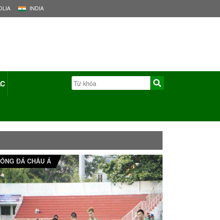
LIA
INDIA
ÁC
ÓNG ĐÁ CHÂU Á