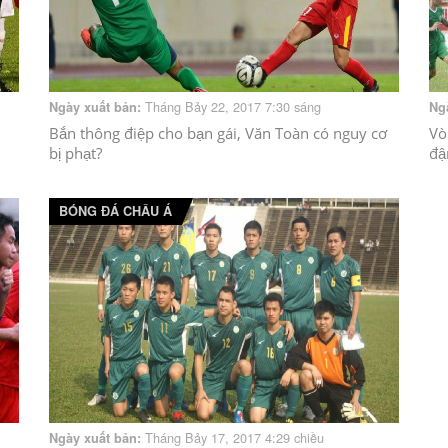
Tháng Bảy 22, 2017 7:30 sáng
Ngày xuất bản:
Ng
Bắn thông điệp cho bạn gái, Văn Toàn có nguy cơ
Vò
bị phạt?
đậ
BÓNG ĐÁ CHÂU Á
Tháng Bảy 17, 2017 4:29 chiều
Ngày xuất bản: