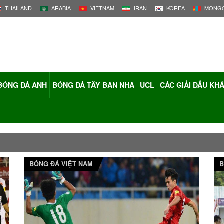
THAILAND
ARABIA
VIETNAM
IRAN
KOREA
MONGO
BÓNG ĐÁ ANH
BÓNG ĐÁ TÂY BAN NHA
UCL
CÁC GIẢI ĐẤU KH
BÓNG ĐÁ VIỆT NAM
B