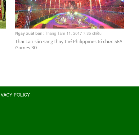
Tháng Tám 11, 2017 7:35 chiều
Ngày xuất bản:
Thái Lan sẵn sàng thay thế Philippines tổ chức SEA
Games 30
IVACY POLICY