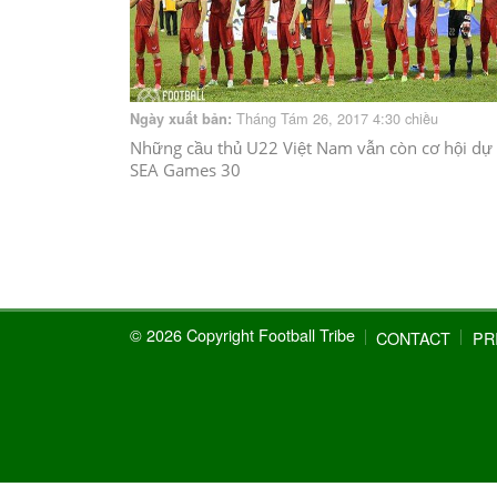
Tháng Tám 26, 2017 4:30 chiều
Ngày xuất bản:
Những cầu thủ U22 Việt Nam vẫn còn cơ hội dự
SEA Games 30
© 2026 Copyright Football Tribe
CONTACT
PR