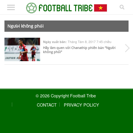
Người không phổi
Tháng Tám 8, 2017 7:45 chiều
Ngày xuất bản:
Hãy làm quen với Chanathip phiên bản “Người
không phổi”
© 2026 Copyright Football Tribe
CONTACT
PRIVACY POLICY