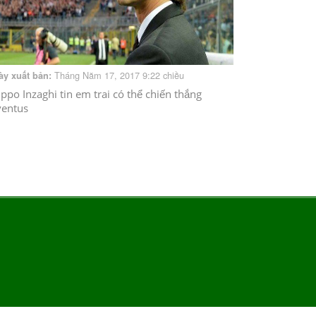
Tháng Năm 17, 2017 9:22 chiều
ày xuất bản:
lippo Inzaghi tin em trai có thể chiến thắng
ventus