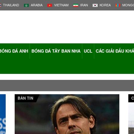
THAILAND
ARABIA
VIETNAM
IRAN
KOREA
MONGO
BÓNG ĐÁ ANH
BÓNG ĐÁ TÂY BAN NHA
UCL
CÁC GIẢI ĐẤU KH
BẢN TIN
C