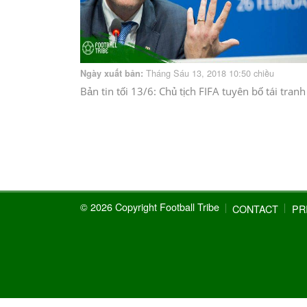
Tháng Sáu 13, 2018 10:50 chiều
Ngày xuất bản:
Bản tin tối 13/6: Chủ tịch FIFA tuyên bố tái tranh
© 2026 Copyright Football Tribe
CONTACT
PR