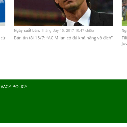
Tháng Bảy 15, 2017 10:47 chiều
Ngày xuất bản:
Ng
 cử
Bản tin tối 15/7: “AC Milan có đủ khả năng vô địch”
Fi
Ju
IVACY POLICY