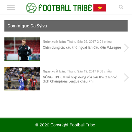
Dominique Da Sylva
Tháng Sáu 29, 2017 2:51 chiều
Ngày xuất bản:
Chân dung các cầu thủ ngoại lần đầu đến V.League
Tháng Sáu 19, 2017 9:58 chiều
Ngày xuất bản:
NÓNG: TPHCM ký hợp đồng với cầu thủ 2 lần vô
địch Champions League châu Phi
© 2026 Copyright Football Tribe