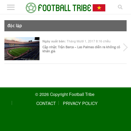
độc lập
Tháng Mười 1, 2017 8:16 chiều
Ngày xuất bản:
Cập nhật: Trận Barca – Las Palmas diễn ra không có
khán giả
© 2026 Copyright Football Tribe
CONTACT
PRIVACY POLICY