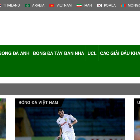
THAILAND
ARABIA
VIETNAM
IRAN
KOREA
MONGO
BÓNG ĐÁ ANH
BÓNG ĐÁ TÂY BAN NHA
UCL
CÁC GIẢI ĐẤU KH
BÓNG ĐÁ VIỆT NAM
U