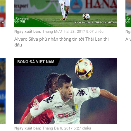
Tháng Mười Hai 28, 2017 9:07 chiều
Ngày xuất bản:
Ng
Alvaro Silva phủ nhận thông tin tới Thái Lan thi
Al
đấu
BÓNG ĐÁ VIỆT NAM
Tháng Ba 6, 2017 5:27 chiều
Ngày xuất bản: