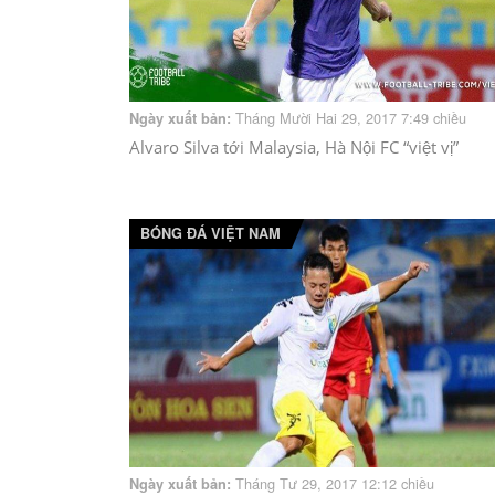
Tháng Mười Hai 29, 2017 7:49 chiều
Ngày xuất bản:
Alvaro Silva tới Malaysia, Hà Nội FC “việt vị”
BÓNG ĐÁ VIỆT NAM
Tháng Tư 29, 2017 12:12 chiều
Ngày xuất bản: