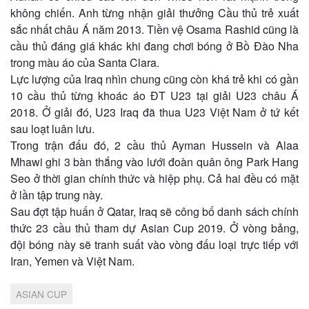
không chiến. Anh từng nhận giải thưởng Cầu thủ trẻ xuất
sắc nhất châu Á năm 2013. Tiền vệ Osama Rashid cũng là
cầu thủ đáng giá khác khi đang chơi bóng ở Bồ Đào Nha
trong màu áo của Santa Clara.
Lực lượng của Iraq nhìn chung cũng còn khá trẻ khi có gần
10 cầu thủ từng khoác áo ĐT U23 tại giải U23 châu Á
2018. Ở giải đó, U23 Iraq đã thua U23 Việt Nam ở tứ kết
sau loạt luân lưu.
Trong trận đấu đó, 2 cầu thủ Ayman Hussein và Alaa
Mhawi ghi 3 bàn thắng vào lưới đoàn quân ông Park Hang
Seo ở thời gian chính thức và hiệp phụ. Cả hai đều có mặt
ở lần tập trung này.
Sau đợt tập huấn ở Qatar, Iraq sẽ công bố danh sách chính
thức 23 cầu thủ tham dự Asian Cup 2019. Ở vòng bảng,
đội bóng này sẽ tranh suất vào vòng đấu loại trực tiếp với
Iran, Yemen và Việt Nam.
ASIAN CUP