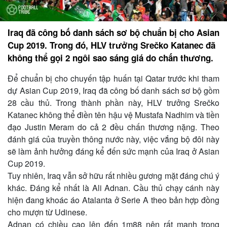
Iraq đã công bố danh sách sơ bộ chuẩn bị cho Asian
Cup 2019. Trong đó, HLV trưởng Srečko Katanec đã
không thể gọi 2 ngôi sao sáng giá do chấn thương.
Để chuẩn bị cho chuyến tập huấn tại Qatar trước khi tham
dự Asian Cup 2019, Iraq đã công bố danh sách sơ bộ gồm
28 cầu thủ. Trong thành phần này, HLV trưởng Srečko
Katanec không thể điền tên hậu vệ Mustafa Nadhim và tiền
đạo Justin Meram do cả 2 đều chấn thương nặng. Theo
đánh giá của truyền thông nước này, việc vắng bộ đôi này
sẽ làm ảnh hưởng đáng kể đến sức mạnh của Iraq ở Asian
Cup 2019.
Tuy nhiên, Iraq vẫn sở hữu rất nhiều gương mặt đáng chú ý
khác. Đáng kể nhất là Ali Adnan. Cầu thủ chạy cánh này
hiện đang khoác áo Atalanta ở Serie A theo bản hợp đồng
cho mượn từ Udinese.
Adnan có chiều cao lên đến 1m88 nên rất mạnh trong