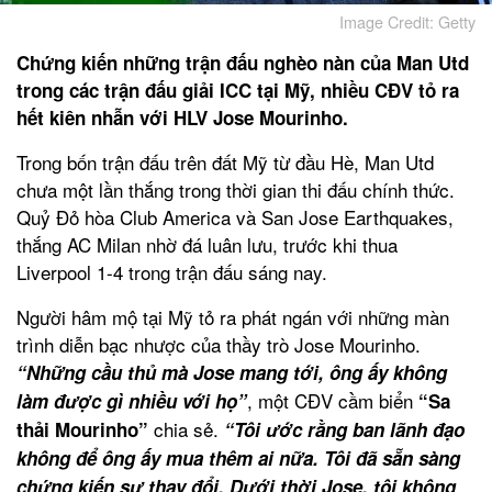
Image Credit: Getty
Chứng kiến những trận đấu nghèo nàn của Man Utd
trong các trận đấu giải ICC tại Mỹ, nhiều CĐV tỏ ra
hết kiên nhẫn với HLV Jose Mourinho.
Trong bốn trận đấu trên đất Mỹ từ đầu Hè, Man Utd
chưa một lần thắng trong thời gian thi đấu chính thức.
Quỷ Đỏ hòa Club America và San Jose Earthquakes,
thắng AC Milan nhờ đá luân lưu, trước khi thua
Liverpool 1-4 trong trận đấu sáng nay.
Người hâm mộ tại Mỹ tỏ ra phát ngán với những màn
trình diễn bạc nhược của thầy trò Jose Mourinho.
“Những cầu thủ mà Jose mang tới, ông ấy không
, một CĐV cầm biển
làm được gì nhiều với họ”
“Sa
chia sẻ.
thải Mourinho”
“Tôi ước rằng ban lãnh đạo
không để ông ấy mua thêm ai nữa. Tôi đã sẵn sàng
chứng kiến sự thay đổi. Dưới thời Jose, tôi không