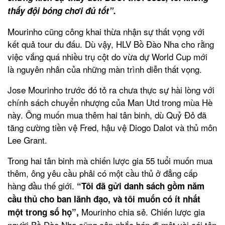
thấy đội bóng chơi đủ tốt”.
Mourinho cũng công khai thừa nhận sự thất vọng với
kết quả tour du đấu. Dù vậy, HLV Bồ Đào Nha cho rằng
việc vắng quá nhiều trụ cột do vừa dự World Cup mới
là nguyên nhân của những màn trình diễn thất vọng.
Jose Mourinho trước đó tỏ ra chưa thực sự hài lòng với
chính sách chuyển nhượng của Man Utd trong mùa Hè
này. Ông muốn mua thêm hai tân binh, dù Quỷ Đỏ đã
tăng cường tiền vệ Fred, hậu vệ Diogo Dalot và thủ môn
Lee Grant.
Trong hai tân binh mà chiến lược gia 55 tuổi muốn mua
thêm, ông yêu cầu phải có một cầu thủ ở đẳng cấp
hàng đầu thế giới.
“Tôi đã gửi danh sách gồm năm
cầu thủ cho ban lãnh đạo, và tôi muốn có ít nhất
Mourinho chia sẻ. Chiến lược gia
một trong số họ”,
người Bồ Đào Nha cũng cân nhắc bán đi một vài cái tên