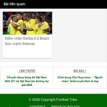
Bài liên quan:
Điểm nhấn Serbia 0-2 Brazil:
Sức mạnh Selecao
BÀI TRƯỚC
BÀI SAU
Chuyển động bóng đá Việt Nam
Chân dung Cho Huyn-woo – “Người
28/6: ĐT nữ Việt Nam lên đường dự
nhện” khiến tuyển Đức bị loại
giải ĐNÁ
© 2026 Copyright Football Tribe
CONTACT
PRIVACY POLICY