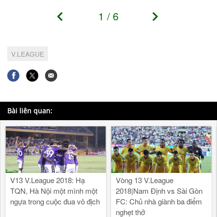
1
/
6
V.LEAGUE
Bài liên quan:
V13 V.League 2018: Hạ
Vòng 13 V.League
TQN, Hà Nội một mình một
2018|Nam Định vs Sài Gòn
ngựa trong cuộc đua vô địch
FC: Chủ nhà giành ba điểm
nghẹt thở