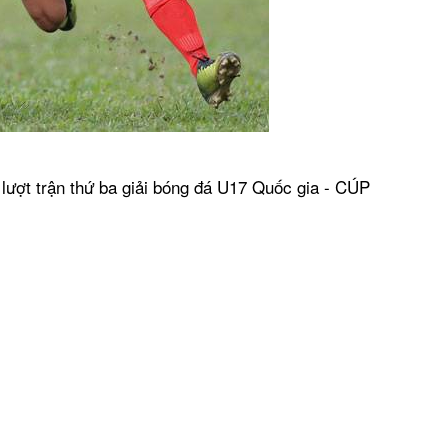
Kết
Sau 
hai 
trê
Kết 
c lượt trận thứ ba giải bóng đá U17 Quốc gia - CÚP